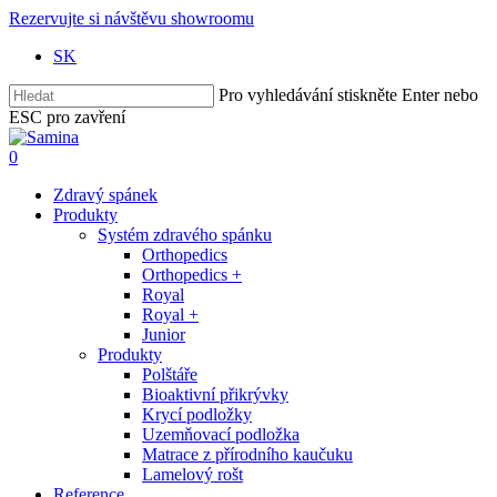
Skip
Rezervujte si návštěvu showroomu
to
SK
main
content
Pro vyhledávání stiskněte Enter nebo
ESC pro zavření
Close
Search
Hledat
0
Menu
Zdravý spánek
Produkty
Systém zdravého spánku
Orthopedics
Orthopedics +
Royal
Royal +
Junior
Produkty
Polštáře
Bioaktivní přikrývky
Krycí podložky
Uzemňovací podložka
Matrace z přírodního kaučuku
Lamelový rošt
Reference