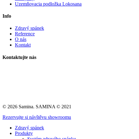
Uzemňovacia podložka Lokosana
Info
Zdravý spánek
Reference
O nás
Kontakt
Kontaktujte nás
info@samina.sk
Krošlák s.r.o.
Nitrianska Blatnica 5
956 05 Nitrianska Blatnica
© 2026 Samina. SAMINA © 2021
Close
Rezervujte si návštěvu showroomu
Menu
Zdravý spánek
Produkty
Systém zdravého spánku