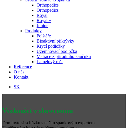
Orthopedics
Orthopedics +
Royal
Royal +
Junior
Produkty
Polštáře
Bioaktivní přikrývky
Krycí podložky
Uzemňovací podložka
Matrace z přírodního kaučuku
Lamelový rošt
Reference
O nás
Kontakt
SK
Vyzkoušet v showroomu
Domluvte si schůzku s naším spánkovým expertem.
Napište nám kdy vás můžeme kontaktovat.