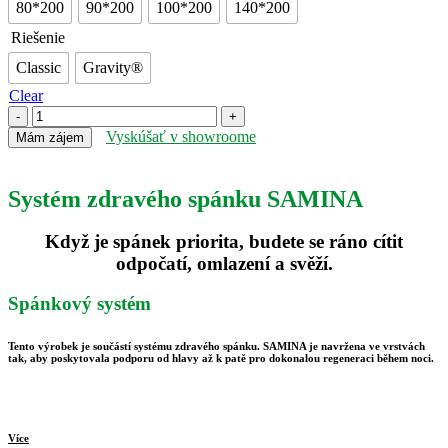
80*200
90*200
100*200
140*200
Riešenie
Classic
Gravity®
Clear
SAMINA
Orthopedics
Vyskúšať v showroome
Mám zájem
+
quantity
Systém zdravého spánku SAMINA
Když je spánek priorita, budete se ráno cítit
odpočatí, omlazení a svěží.
Spánkový systém
Tento výrobek je součástí systému zdravého spánku. SAMINA je navržena ve vrstvách
tak, aby poskytovala podporu od hlavy až k patě pro dokonalou regeneraci během noci.
Více