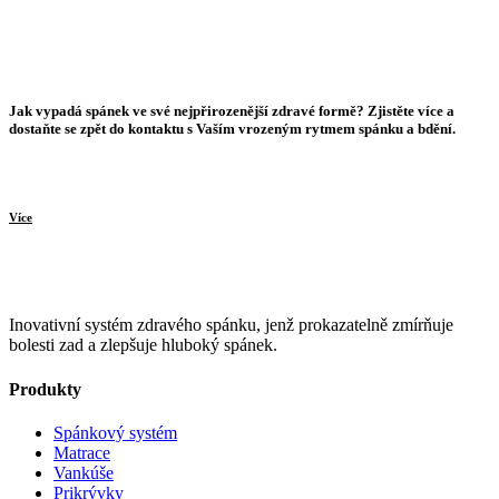
O zdravém spánku
Jak vypadá spánek ve své nejpřirozenější zdravé formě? Zjistěte více a
dostaňte se zpět do kontaktu s Vaším vrozeným rytmem spánku a bdění.
Více
Inovativní systém zdravého spánku, jenž prokazatelně zmírňuje
bolesti zad a zlepšuje hluboký spánek.
Produkty
Spánkový systém
Matrace
Vankúše
Prikrývky